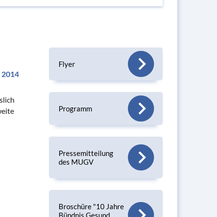
Flyer
l 2014
slich
Programm
weite
Pressemitteilung
des MUGV
Broschüre "10 Jahre
Bündnis Gesund