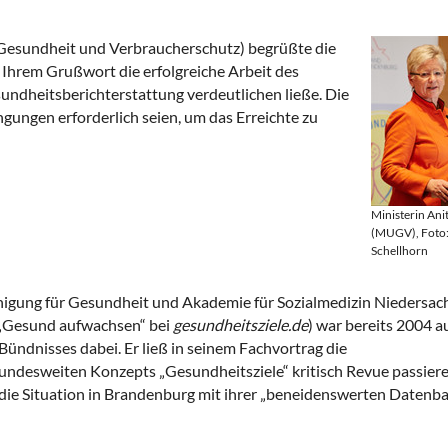
Gesundheit und Verbraucherschutz) begrüßte die
Ihrem Grußwort die erfolgreiche Arbeit des
undheitsberichterstattung verdeutlichen ließe. Die
ngungen erforderlich seien, um das Erreichte zu
Ministerin Ani
(MUGV), Foto:
Schellhorn
igung für Gesundheit und Akademie für Sozialmedizin Niedersac
 „Gesund aufwachsen“ bei
gesundheitsziele.de
) war bereits 2004 a
ndnisses dabei. Er ließ in seinem Fachvortrag die
undesweiten Konzepts „Gesundheitsziele“ kritisch Revue passier
 die Situation in Brandenburg mit ihrer „beneidenswerten Datenba