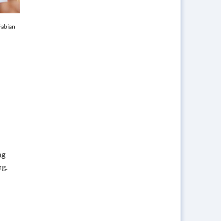
r
Fabian
ng
rg.