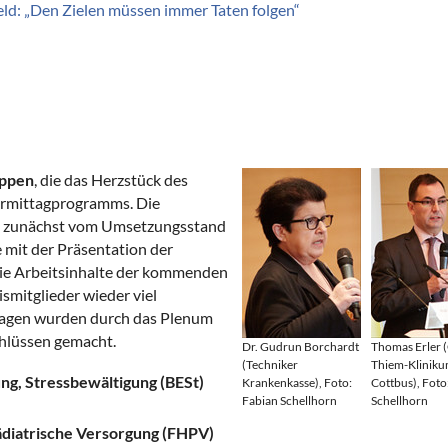
ld: „Den Zielen müssen immer Taten folgen“
uppen
, die das Herzstück des
ormittagprogramms. Die
en zunächst vom Umsetzungsstand
 mit der Präsentation der
die Arbeitsinhalte der kommenden
smitglieder wieder viel
rlagen wurden durch das Plenum
lüssen gemacht.
Dr. Gudrun Borchardt
Thomas Erler (
(Techniker
Thiem-Klinik
g, Stressbewältigung (BESt)
Krankenkasse), Foto:
Cottbus), Foto
Fabian Schellhorn
Schellhorn
ädiatrische Versorgung (FHPV)