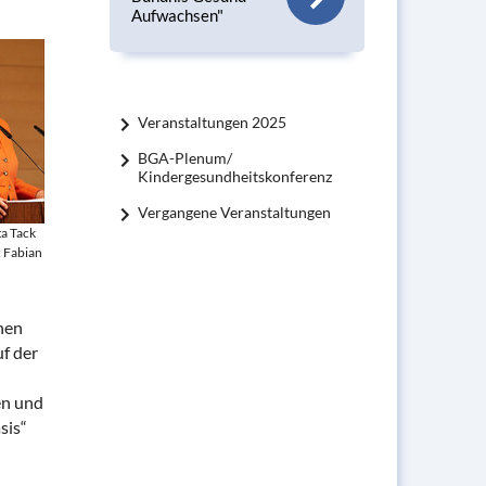
Aufwachsen"
Veranstaltungen 2025
BGA-Plenum/
Kindergesundheitskonferenz
Vergangene Veranstaltungen
ta Tack
 Fabian
hen
uf der
en und
sis“