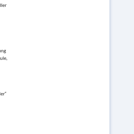
ller
ung
ule,
er“