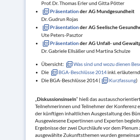
Prof. Dr. Thomas Erler und Gitta Pötter
Präsentation
der AG Mundgesundheit
Dr. Gudrun Rojas
Präsentation
der AG Seelische Gesundhe
Ute Peters-Pasztor
Präsentation
der AG Unfall- und Gewalt
Dr. Gabriele Ellsäßer und Martina Schulze
Übersicht:
Was sind und wozu dienen Bes
Die
BGA-Beschlüsse 2014
inkl. erläutern
Die BGA-Beschlüsse 2014 (
Kurzfassung
)
„
Diskussionsinseln
“ hieß das austauschorientie
Teilnehmerinnen und Teilnehmer der Konferenz erh
der künftigen inhaltlichen Ausgestaltung des Bün
Ausgewiesene Expertinnen und Experten begleitet
Ergebnisse der zwei Durchläufe vor dem Plenum 
ausgewählte Zukunftsthemen wurden gemeinsam