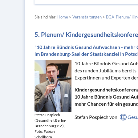
Sie sind hier:
Home
>
Veranstaltungen
>
BGA-Plenum/ Kind
5. Plenum/ Kindergesundheitskonfer
"10 Jahre Bündnis Gesund Aufwachsen - mehr C
im Brandenburg-Saal der Staatskanzlei in Pots
10 Jahre Bündnis Gesund Aufw
des runden Jubiläums bereits 
Expertinnen und Experten de
Kindergesundheitskonferen
10 Jahre Bündnis Gesund Au
mehr Chancen für ein gesund
Stefan Pospiech
Stefan Pospiech von
Gesu
(Gesundheit Berlin-
Brandenburg e.V.),
Foto: Fabian
Schellhorn