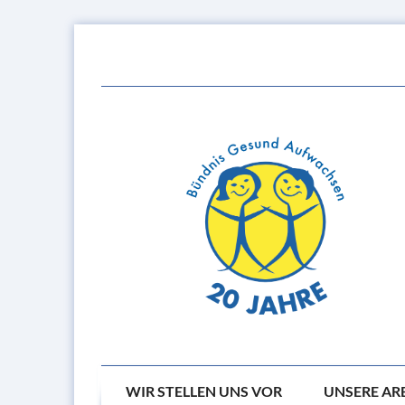
Zum
Zur
Inhalt
Hauptnavigation
springen
springen
WIR STELLEN UNS VOR
UNSERE AR