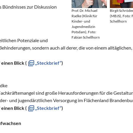
s Bündnisses zur Diskussion
Prof. Dr. Michael
Birgit Schröde
Radke (Klinik für
(MBJS), Foto: 
Kinder- und
Schellhorn
Jugendmedizin
Potsdam), Foto:
Fabian Schellhorn
eitlichen Potenziale und
hinderungen, sondern auch all derer, die von einem alltäglichen,
einen Blick (
„Steckbrief“
)
adke
Fachkräftemangel sind große Herausforderungen für die Gestaltu
nder- und jugendärztlichen Versorgung im Flächenland Brandenbu
einen Blick (
„Steckbrief“
)
Aufwachsen