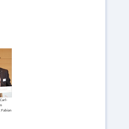
Carl-
um
: Fabian